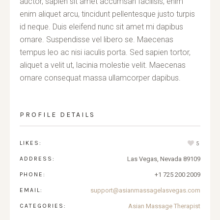
auctor, sapien sit amet accumsan facilisis, enim
enim aliquet arcu, tincidunt pellentesque justo turpis
id neque. Duis eleifend nunc sit amet mi dapibus
ornare. Suspendisse vel libero se. Maecenas
tempus leo ac nisi iaculis porta. Sed sapien tortor,
aliquet a velit ut, lacinia molestie velit. Maecenas
ornare consequat massa ullamcorper dapibus.
PROFILE DETAILS
LIKES:
5
ADDRESS:
Las Vegas, Nevada 89109
PHONE:
+1 725 200 2009
EMAIL:
support@asianmassagelasvegas.com
CATEGORIES:
Asian Massage Therapist